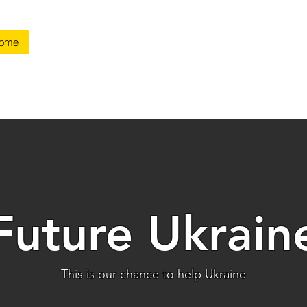
Home
Aide / Help
Résultats / Results
Team & Partners
Future Ukrain
This is our chance to help Ukraine