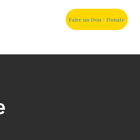
Faire un Don / Donate
Contact
More
e