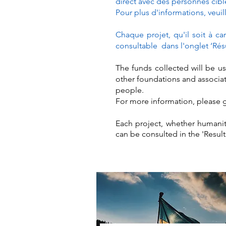
direct avec des personnes cib
Pour plus d'informations, veui
Chaque projet, qu'il soit à c
consultable dans l'onglet ‘Résu
The funds collected will be us
other foundations and associati
people.
For more information, please g
Each project, whether humanit
can be consulted in the 'Results