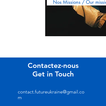
Nos Missions / Our missi
Contactez-nous
Get in Touch
contact.futureukraine@gmail.co
m