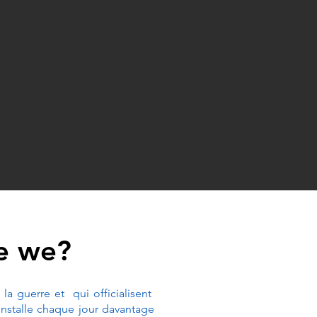
e we?
la guerre et qui officialisent
'installe chaque jour davantage